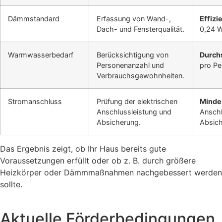
Dämmstandard
Erfassung von Wand-,
Effizi
Dach- und Fensterqualität.
0,24 
Warmwasserbedarf
Berücksichtigung von
Durchs
Personenanzahl und
pro Pe
Verbrauchsgewohnheiten.
Stromanschluss
Prüfung der elektrischen
Minde
Anschlussleistung und
Anschl
Absicherung.
Absic
Das Ergebnis zeigt, ob Ihr Haus bereits gute
Voraussetzungen erfüllt oder ob z. B. durch größere
Heizkörper oder Dämmmaßnahmen nachgebessert werden
sollte.
Aktuelle Förderbedingungen