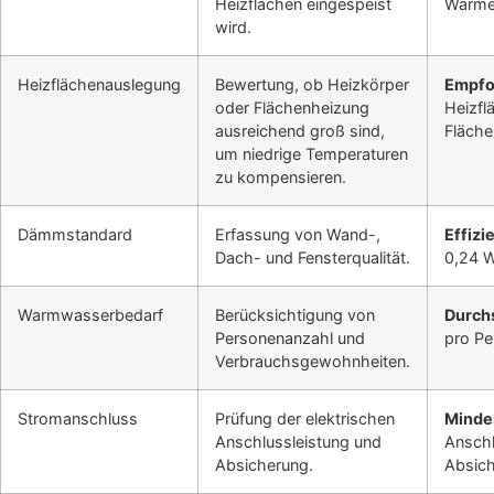
Heizflächen eingespeist
Wärme
wird.
Heizflächenauslegung
Bewertung, ob Heizkörper
Empfo
oder Flächenheizung
Heizfl
ausreichend groß sind,
Fläch
um niedrige Temperaturen
zu kompensieren.
Dämmstandard
Erfassung von Wand-,
Effizi
Dach- und Fensterqualität.
0,24 
Warmwasserbedarf
Berücksichtigung von
Durchs
Personenanzahl und
pro Pe
Verbrauchsgewohnheiten.
Stromanschluss
Prüfung der elektrischen
Minde
Anschlussleistung und
Anschl
Absicherung.
Absic