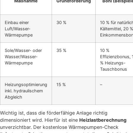
Maßnahme
Grundförderung
Boni (Beispiel
Einbau einer
30 %
10 % für natürlic
Luft/Wasser-
Kältemittel, 20 
Wärmepumpe
Einkommensbo
Sole/Wasser- oder
35 %
10 %
Wasser/Wasser-
Effizienzbonus, 
Wärmepumpe
% Heizungs-
Tauschbonus
Heizungsoptimierung
15 %
–
inkl. hydraulischem
Abgleich
Wichtig ist, dass die förderfähige Anlage richtig
dimensioniert wird. Hierfür ist eine
Heizlastberechnung
unverzichtbar. Der kostenlose Wärmepumpen-Check