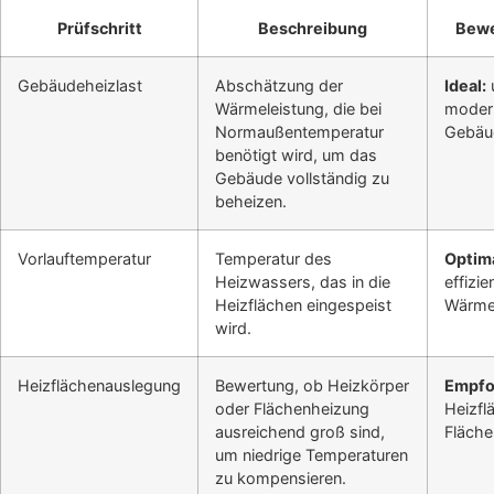
Prüfschritt
Beschreibung
Bewe
Gebäudeheizlast
Abschätzung der
Ideal:
Wärmeleistung, die bei
modern
Normaußentemperatur
Gebäu
benötigt wird, um das
Gebäude vollständig zu
beheizen.
Vorlauftemperatur
Temperatur des
Optima
Heizwassers, das in die
effizie
Heizflächen eingespeist
Wärme
wird.
Heizflächenauslegung
Bewertung, ob Heizkörper
Empfo
oder Flächenheizung
Heizfl
ausreichend groß sind,
Fläch
um niedrige Temperaturen
zu kompensieren.